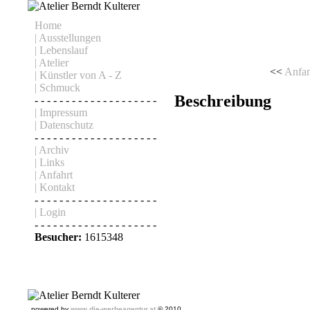
Home
| Ausstellungen
| Lebenslauf
| Atelier
<<
Anfa
| Künstler von A - Z
| Schmuck
Beschreibung
- - - - - - - - - - - - - - - - - - - -
| Impressum
| Datenschutz
- - - - - - - - - - - - - - - - - - - -
| Archiv
| Links
| Anfahrt
| Kontakt
- - - - - - - - - - - - - - - - - - - -
| Login
- - - - - - - - - - - - - - - - - - - -
Besucher:
1615348
powered by
www.die-werbeagentur.at
© 2010