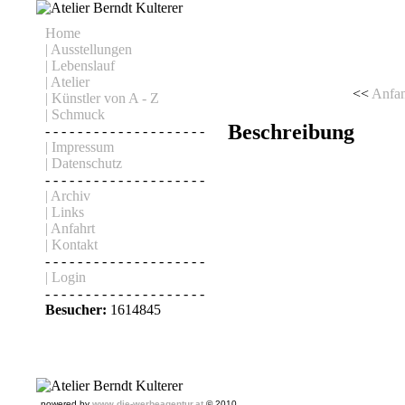
Home
| Ausstellungen
| Lebenslauf
| Atelier
<<
Anfa
| Künstler von A - Z
| Schmuck
Beschreibung
- - - - - - - - - - - - - - - - - - - -
| Impressum
| Datenschutz
- - - - - - - - - - - - - - - - - - - -
| Archiv
| Links
| Anfahrt
| Kontakt
- - - - - - - - - - - - - - - - - - - -
| Login
- - - - - - - - - - - - - - - - - - - -
Besucher:
1614845
powered by
www.die-werbeagentur.at
© 2010