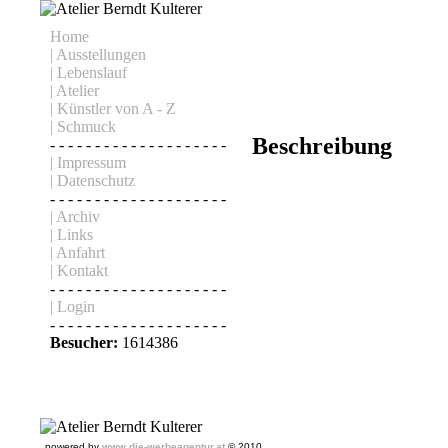
Home
| Ausstellungen
| Lebenslauf
| Atelier
| Künstler von A - Z
| Schmuck
Beschreibung
- - - - - - - - - - - - - - - - - - - -
| Impressum
| Datenschutz
- - - - - - - - - - - - - - - - - - - -
| Archiv
| Links
| Anfahrt
| Kontakt
- - - - - - - - - - - - - - - - - - - -
| Login
- - - - - - - - - - - - - - - - - - - -
Besucher:
1614386
powered by
www.die-werbeagentur.at
© 2010