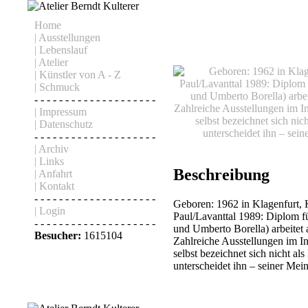
Home
| Ausstellungen
| Lebenslauf
| Atelier
| Künstler von A - Z
| Schmuck
- - - - - - - - - - - - - - - - - - - -
| Impressum
| Datenschutz
- - - - - - - - - - - - - - - - - - - -
| Archiv
| Links
Beschreibung
| Anfahrt
| Kontakt
- - - - - - - - - - - - - - - - - - - -
Geboren: 1962 in Klagenfurt, 
| Login
Paul/Lavanttal 1989: Diplom f
- - - - - - - - - - - - - - - - - - - -
und Umberto Borella) arbeitet 
Besucher:
1615104
Zahlreiche Ausstellungen im I
selbst bezeichnet sich nicht a
unterscheidet ihn – seiner Me