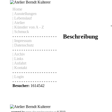
Home
| Ausstellungen
| Lebenslauf
| Atelier
| Künstler von A - Z
| Schmuck
Beschreibung
- - - - - - - - - - - - - - - - - - - -
| Impressum
| Datenschutz
- - - - - - - - - - - - - - - - - - - -
| Archiv
| Links
| Anfahrt
| Kontakt
- - - - - - - - - - - - - - - - - - - -
| Login
- - - - - - - - - - - - - - - - - - - -
Besucher:
1614542
powered by
www.die-werbeagentur.at
© 2010