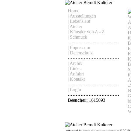
Home
| Ausstellungen
| Lebenslauf
| Atelier
| Künstler von A - Z
| Schmuck
- - - - - - - - - - - - - - - - - - - -
| Impressum
| Datenschutz
- - - - - - - - - - - - - - - - - - - -
| Archiv
| Links
| Anfahrt
| Kontakt
- - - - - - - - - - - - - - - - - - - -
| Login
- - - - - - - - - - - - - - - - - - - -
Besucher:
1615093
powered by
www.die-werbeagentur.at
© 2010