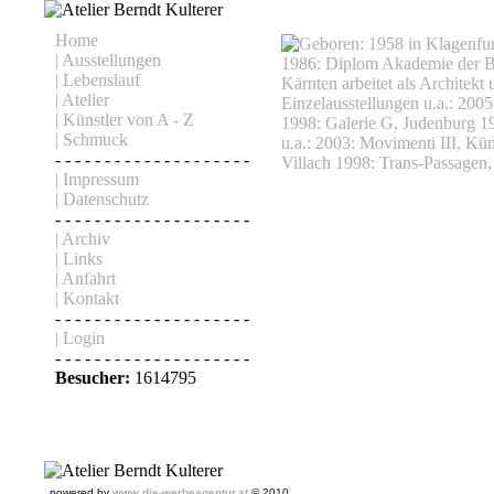
Home
| Ausstellungen
| Lebenslauf
| Atelier
| Künstler von A - Z
| Schmuck
- - - - - - - - - - - - - - - - - - - -
| Impressum
| Datenschutz
- - - - - - - - - - - - - - - - - - - -
| Archiv
| Links
| Anfahrt
| Kontakt
- - - - - - - - - - - - - - - - - - - -
| Login
- - - - - - - - - - - - - - - - - - - -
Besucher:
1614795
powered by
www.die-werbeagentur.at
© 2010