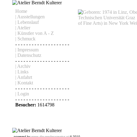
Home
| Ausstellungen
| Lebenslauf
| Atelier
| Künstler von A - Z
| Schmuck
- - - - - - - - - - - - - - - - - - - -
| Impressum
| Datenschutz
- - - - - - - - - - - - - - - - - - - -
| Archiv
| Links
| Anfahrt
| Kontakt
- - - - - - - - - - - - - - - - - - - -
| Login
- - - - - - - - - - - - - - - - - - - -
Besucher:
1614798
powered by
www.die-werbeagentur.at
© 2010