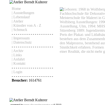
Home
| Ausstellungen
| Lebenslauf
| Atelier
| Künstler von A - Z
| Schmuck
- - - - - - - - - - - - - - - - - - - -
| Impressum
| Datenschutz
- - - - - - - - - - - - - - - - - - - -
| Archiv
| Links
| Anfahrt
| Kontakt
- - - - - - - - - - - - - - - - - - - -
| Login
- - - - - - - - - - - - - - - - - - - -
Besucher:
1614761
powered by
www.die-werbeagentur.at
© 2010