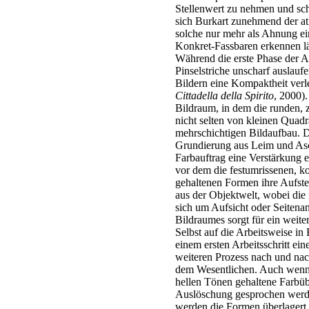
Stellenwert zu nehmen und sch
sich Burkart zunehmend der a
solche nur mehr als Ahnung ei
Konkret-Fassbaren erkennen lä
Während die erste Phase der Ab
Pinselstriche unscharf auslauf
Bildern eine Kompaktheit verle
Cittadella della Spirito
, 2000).
Bildraum, in dem die runden, z
nicht selten von kleinen Quadr
mehrschichtigen Bildaufbau. D
Grundierung aus Leim und Asch
Farbauftrag eine Verstärkung e
vor dem die festumrissenen, k
gehaltenen Formen ihre Aufst
aus der Objektwelt, wobei die 
sich um Aufsicht oder Seitenan
Bildraumes sorgt für ein weit
Selbst auf die Arbeitsweise in
einem ersten Arbeitsschritt ei
weiteren Prozess nach und nach
dem Wesentlichen. Auch wenn 
hellen Tönen gehaltene Farbüb
Auslöschung gesprochen werde
werden die Formen überlagert,