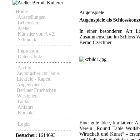
Home
Augenspiele
| Ausstellungen
Augenspiele als Schlosskonz
| Lebenslauf
| Atelier
In einer besonderen Art L
| Künstler von A - Z
Zusammenschau im Schloss Wo
| Schmuck
Bernd Czechner
- - - - - - - - - - - - - - - - - - - -
| Impressum
| Datenschutz
- - - - - - - - - - - - - - - - - - - -
| Archiv
Zeitungsbericht Janus
Liekfeld - Rapetti
Augenspiele
Berliner Früchtchen
Wiesionen
| Links
| Anfahrt
| Kontakt
- - - - - - - - - - - - - - - - - - - -
Eine gute Idee, karitativer
| Login
Verein „Round Table Wolfsbe
- - - - - - - - - - - - - - - - - - - -
Wirtschaft und Kunst“ – erst
Besucher:
1614693
bei Wolfsberg/St. Stefan lud,