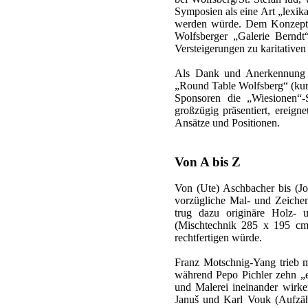
Symposien als eine Art „lexik
werden würde. Dem Konzept d
Wolfsberger „Galerie Berndt“
Versteigerungen zu karitative
Als Dank und Anerkennung d
„Round Table Wolfsberg“ (kura
Sponsoren die „Wiesionen“-S
großzügig präsentiert, ereign
Ansätze und Positionen.
Von A bis Z
Von (Ute) Aschbacher bis (Jo
vorzügliche Mal- und Zeichenk
trug dazu originäre Holz- u
(Mischtechnik 285 x 195 cm) 
rechtfertigen würde.
Franz Motschnig-Yang trieb 
während Pepo Pichler zehn „e
und Malerei ineinander wirk
Januš und Karl Vouk (Aufzähl