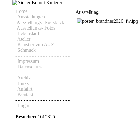
Home
Ausstellung
| Ausstellungen
Ausstellungs- Rückblick
Ausstellungs- Fotos
| Lebenslauf
| Atelier
| Künstler von A - Z
| Schmuck
- - - - - - - - - - - - - - - - - - - -
| Impressum
| Datenschutz
- - - - - - - - - - - - - - - - - - - -
| Archiv
| Links
| Anfahrt
| Kontakt
- - - - - - - - - - - - - - - - - - - -
| Login
- - - - - - - - - - - - - - - - - - - -
Besucher:
1615315